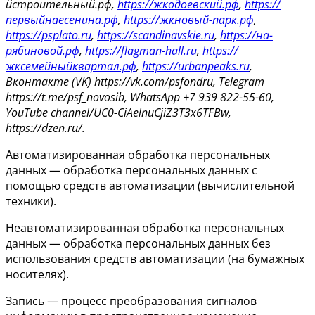
йстроительный.рф,
https://жкодоевский.рф
,
https://
первыйнаесенина.рф
,
https://жкновый-парк.рф
,
https://psplato.ru
,
https://scandinavskie.ru
,
https://на-
рябиновой.рф
,
https://flagman-hall.ru
,
https://
жксемейныйквартал.рф
,
https://urbanpeaks.ru
,
Вконтакте (VK) https://vk.com/psfondru, Telegram
https://t.me/psf_novosib, WhatsApp +7 939 822-55-60,
YouTube channel/UC0-CiAelnuCjiZ3T3x6TFBw,
https://dzen.ru/.
Автоматизированная обработка персональных
данных — обработка персональных данных с
помощью средств автоматизации (вычислительной
техники).
Неавтоматизированная обработка персональных
данных — обработка персональных данных без
использования средств автоматизации (на бумажных
носителях).
Запись — процесс преобразования сигналов