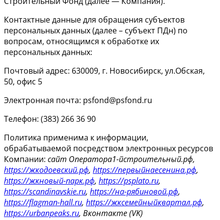
Строительный Фонд (далее — Компания).
Контактные данные для обращения субъектов
персональных данных (далее – субъект ПДн) по
вопросам, относящимся к обработке их
персональных данных:
Почтовый адрес: 630009, г. Новосибирск, ул.Обская,
50, офис 5
Электронная почта: psfond@psfond.ru
Телефон: (383) 266 36 90
Политика применима к информации,
обрабатываемой посредством электронных ресурсов
Компании:
сайт Оператора
1-йстроительный.рф,
https://жкодоевский.рф
,
https://первыйнаесенина.рф
,
https://жкновый-парк.рф
,
https://psplato.ru
,
https://scandinavskie.ru
,
https://на-рябиновой.рф
,
https://flagman-hall.ru
,
https://жксемейныйквартал.рф
,
https://urbanpeaks.ru
, Вконтакте (VK)